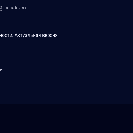
@includev.ru
.
ости. Актуальная версия
и: