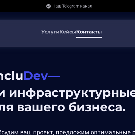
Наш Telegram канал
Услуги
Кейсы
Контакты
nclu
Dev
—
и инфраструктурны
я вашего бизнеса.
обсудим ваш проект, предложим оптимальные