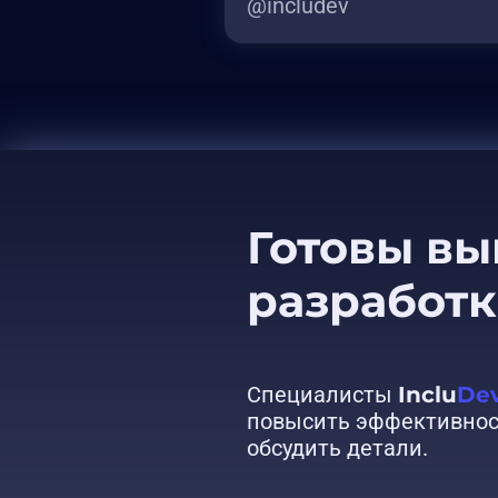
@includev
Готовы в
разработ
Специалисты
Inclu
De
повысить эффективност
обсудить детали.